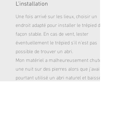
L'installation
Une fois arrivé sur les lieux, choisir un
endroit adapté pour installer le trépied de
façon stable. En cas de vent, lester
éventuellement le trépied s'il n'est pas
possible de trouver un abri.
Mon matériel a malheureusement chuté
une nuit sur des pierres alors que j'avais
pourtant utilisé un abri naturel et baissé
au maximum la hauteur du trépied. On
n'est jamais trop prudent !
02